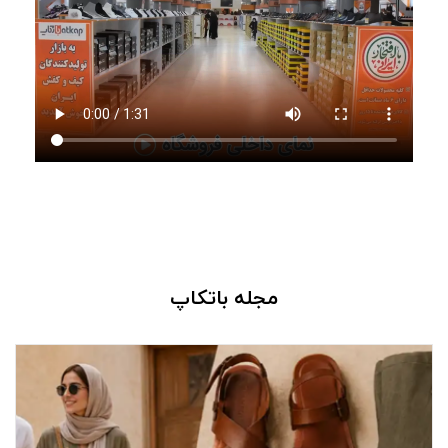
از کفش‌های طبی، رسمی، روزمره و صندل گرفته تا کیف، کمربند،
کیف پول، پوشاک و انواع
اکسسوری‌های چرمی
، همه را می‌توانید در
یک فروشگاه پیدا کنید؛ بدون اینکه زمان خود را میان چندین
فروشگاه مختلف صرف کنید.
چرا فروشگاه باتکاپ انتخابی مطمئن برای
شماست؟
وقتی به طور مستقیم از تولیدکنندگان خرید می‌کنید، علاوه بر
مجله باتکاپ
دسترسی به محصولات متنوع، از قیمت واقعی کالا هم بهره‌مند
می‌شوید. حذف واسطه‌ها باعث شده بتوانید با هزینه‌ای منطقی‌تر
خرید کنید و در عین حال از کیفیت محصولی که انتخاب می‌کنید،
اطمینان داشته باشید.
با خرید از باتکاپ از این مزایا بهره‌مند می‌شوید: