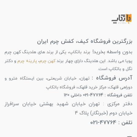
بزرگترین فروشگاه کیف، کفش چرم ایران
بدون واسطه بخرید!
برند باتکاپ، یکی از برند های هلدینگ کهن چرم
پویا می باشد. این هلدینگ دارای چهار برند
کهن چرم
،
پارینه چرم
و دکتر
نگل و باتکاپ است.
آدرس فروشگاه :
تهران، خیابان شریعتی، بین ایستگاه مترو و
دوراهی قلهک، مرکز خرید قلهک، فروشگاه باتکاپ
تلفن فروشگاه : 47764-021 داخلی 120
دفتر مرکزی : تهران خیابان شهید بهشتی خیابان سرافراز
خیابان دوم (خبرنگار) پلاک 4
تلفن : 47764-021