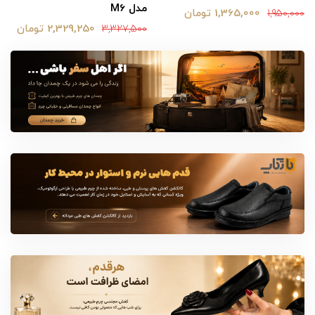
مدل M6
1,365,000 تومان
1,950,000
2,329,250 تومان
3,327,500