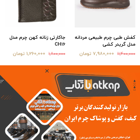
کفش طبی چرم طبیعی مردانه
جاکارتی زنانه کهن چرم مدل
مدل گریدر کشی
CH16
7,980,000 تومان
1,260,000 تومان
1,800,000
11,400,000