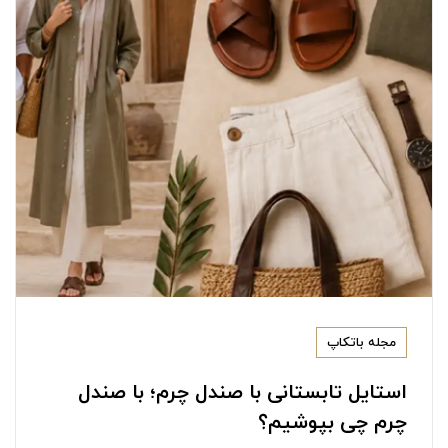
خرید مستقیم از تولیدکنندگان معتبر ایرانی
تضمین اصالت و کیفیت محصولات
تنوع بیش از ۵ هزار مدل کیف، کفش و محصولات چرمی
ارسال رایگان به سراسر کشور
امکان تعویض یا مرجوعی کالا تا ۳۰ روز
خرید اینترنتی آسان و مطمئن
مجموعه‌ای کامل برای بانوان، آقایان و کودکان
خرید حضوری یا آنلاین؛ هر کدام که برای
مجله باتکاپ
شما راحت‌تر است!
استایل تابستانی با صندل چرم؛ با صندل
اگر ترجیح می‌دهید محصول را از نزدیک ببینید، فروشگاه قلهک
چرم چی بپوشیم؟
باتکاپ در تهران آماده استقبال از شماست. در این شعبه می‌توانید