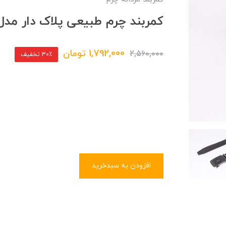
کمربند چرم طبیعی پلاک دار مدل
1,792,000
تومان
2,560,000
30٪ تخفیف
افزودن به سبدخرید