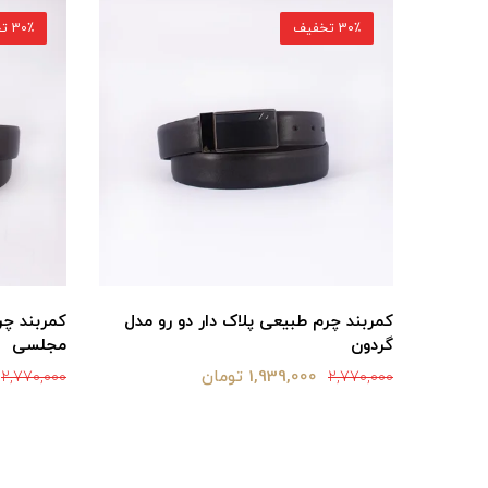
30٪ تخفیف
30٪ تخفیف
ریلی
کمربند چرم طبیعی پلاک دار دو رو مدل
کمربند چر
گردون
مجلسی
1,939,000 تومان
2,770,000
2,770,000