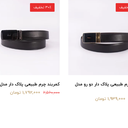
30٪ تخفیف
م طبیعی پلاک دار دو رو مدل
کمربند چرم طبیعی پلاک دار مدل 
1,792,000 تومان
2,560,000
1,939,000 تومان