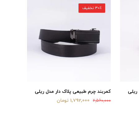
30٪ تخفیف
30٪ تخفیف
ریلی
کمربند چرم طبیعی پلاک دار مدل ریلی
کمربند چ
1,792,000 تومان
2,560,000
2,560,000