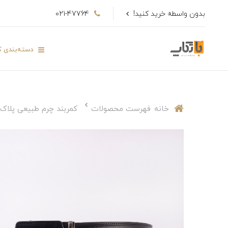
بدون واسطه خرید کنید!
021-47764
دسته‌بندی کا
خانه
فهرست محصولات
کمربند چرم طبیعی پلاک 