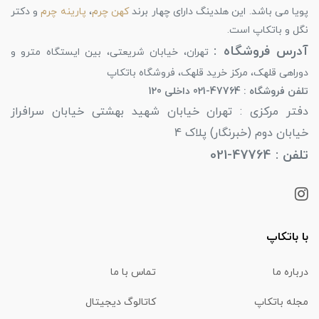
پویا می باشد. این هلدینگ دارای چهار برند
کهن چرم
،
پارینه چرم
و دکتر
نگل و باتکاپ است.
آدرس فروشگاه :
تهران، خیابان شریعتی، بین ایستگاه مترو و
دوراهی قلهک، مرکز خرید قلهک، فروشگاه باتکاپ
تلفن فروشگاه : 47764-021 داخلی 120
دفتر مرکزی : تهران خیابان شهید بهشتی خیابان سرافراز
خیابان دوم (خبرنگار) پلاک 4
تلفن : 47764-021
با باتکاپ
درباره ما
تماس با ما
مجله باتکاپ
کاتالوگ دیجیتال