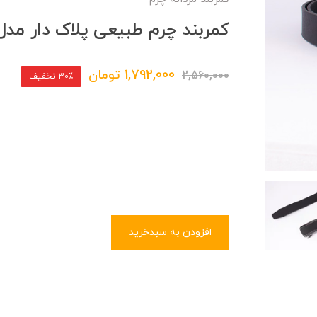
کمربند چرم طبیعی پلاک دار مدل
1,792,000
تومان
2,560,000
30٪ تخفیف
افزودن به سبدخرید