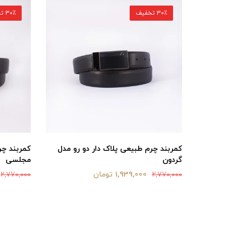
30٪ تخفیف
30٪ تخفیف
ریلی
کمربند چرم طبیعی پلاک دار دو رو مدل
کمربند چر
گردون
مجلسی
1,939,000 تومان
2,770,000
2,770,000