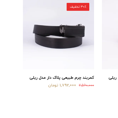
30٪ تخفیف
30٪ تخفیف
ریلی
کمربند چرم طبیعی پلاک دار مدل ریلی
کمربند چ
1,792,000 تومان
2,560,000
2,560,000