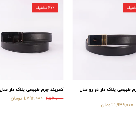
30٪ تخفیف
م طبیعی پلاک دار دو رو مدل
کمربند چرم طبیعی پلاک دار مدل 
1,792,000 تومان
2,560,000
1,939,000 تومان