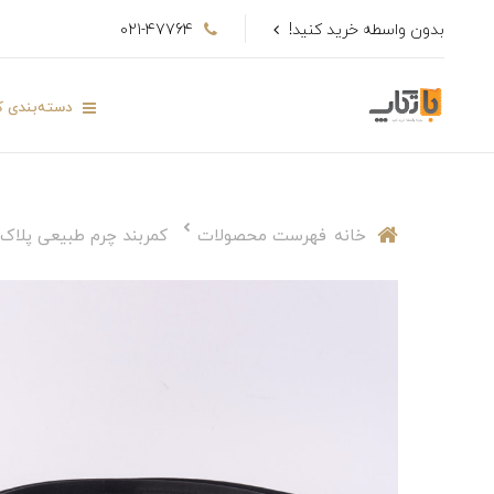
بدون واسطه خرید کنید!
021-47764
دسته‌بندی کا
خانه
فهرست محصولات
کمربند چرم طبیعی پلاک 