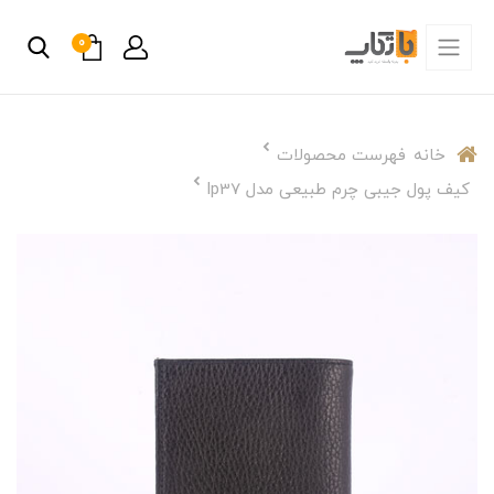
0
خانه
فهرست محصولات
کیف پول جیبی چرم طبیعی مدل lp37