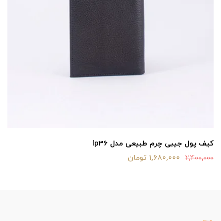
کیف پول جیبی چرم طبیعی مدل lp36
1,680,000 تومان
2,400,000