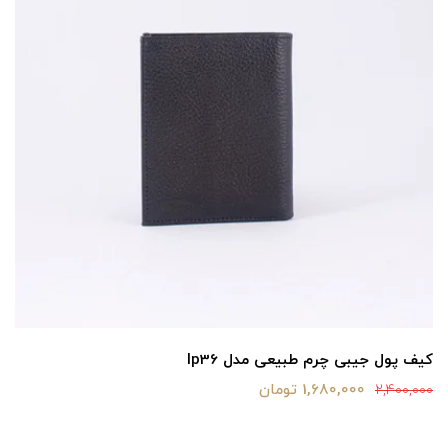
کیف پول جیبی چرم طبیعی مدل lp36
1,680,000 تومان
2,400,000