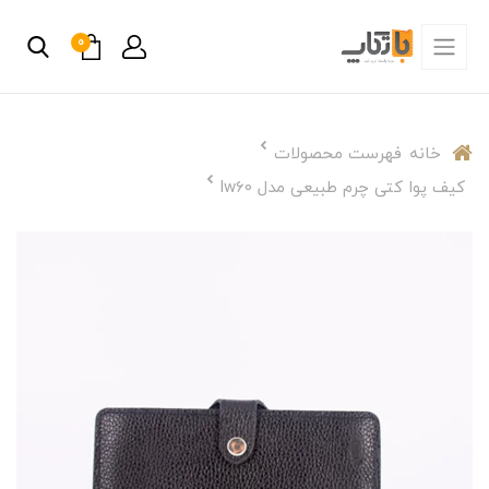
0
خانه
فهرست محصولات
کیف پوا کتی چرم طبیعی مدل lw60