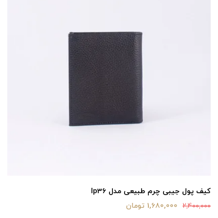
کیف پول جیبی چرم طبیعی مدل lp36
1,680,000 تومان
2,400,000