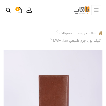
0
خانه
فهرست محصولات
کیف پول چرم طبیعی مدل LW10