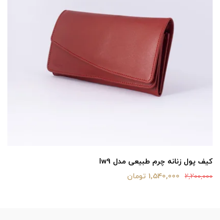
کیف پول زنانه چرم طبیعی مدل lw9
1,540,000 تومان
2,200,000