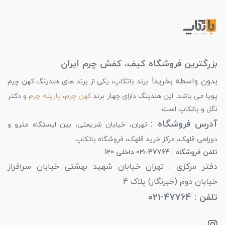
بزرگترین فروشگاه کیف، کفش چرم ایران
بدون واسطه بخرید!
برند باتکاپ، یکی از برند های هلدینگ کهن چرم
پویا می باشد. این هلدینگ دارای چهار برند
کهن چرم
،
پارینه چرم
و دکتر
نگل و باتکاپ است.
آدرس فروشگاه :
تهران، خیابان شریعتی، بین ایستگاه مترو و
دوراهی قلهک، مرکز خرید قلهک، فروشگاه باتکاپ
تلفن فروشگاه : 47764-021 داخلی 120
دفتر مرکزی : تهران خیابان شهید بهشتی خیابان سرافراز
خیابان دوم (خبرنگار) پلاک 4
تلفن : 47764-021