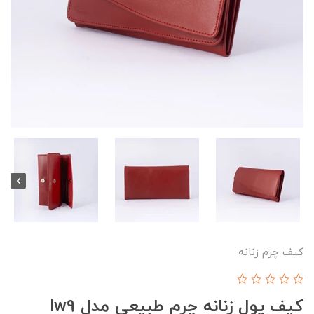
کیف چرم زنانه
کیف پول زنانه چرم طبیعی مدل lw9