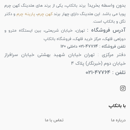
بدون واسطه بخرید!
برند باتکاپ، یکی از برند های هلدینگ کهن چرم
پویا می باشد. این هلدینگ دارای چهار برند
کهن چرم
،
پارینه چرم
و دکتر
نگل و باتکاپ است.
آدرس فروشگاه :
تهران، خیابان شریعتی، بین ایستگاه مترو و
دوراهی قلهک، مرکز خرید قلهک، فروشگاه باتکاپ
تلفن فروشگاه : 47764-021 داخلی 120
دفتر مرکزی : تهران خیابان شهید بهشتی خیابان سرافراز
خیابان دوم (خبرنگار) پلاک 4
تلفن : 47764-021
با باتکاپ
درباره ما
تماس با ما