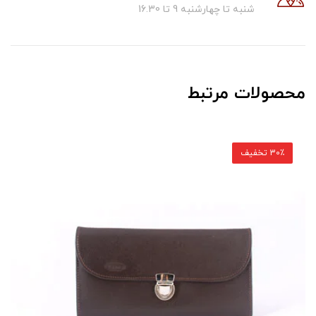
شنبه تا چهارشنبه 9 تا 16.30
محصولات مرتبط
30٪ تخفیف