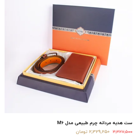
ست هدیه مردانه چرم طبیعی مدل M6
2,329,250 تومان
3,327,500