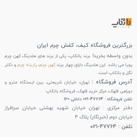
بزرگترین فروشگاه کیف، کفش چرم ایران
بدون واسطه بخرید!
برند باتکاپ، یکی از برند های هلدینگ کهن چرم
پویا می باشد. این هلدینگ دارای چهار برند
کهن چرم
،
پارینه چرم
و دکتر
نگل و باتکاپ است.
آدرس فروشگاه :
تهران، خیابان شریعتی، بین ایستگاه مترو و
دوراهی قلهک، مرکز خرید قلهک، فروشگاه باتکاپ
تلفن فروشگاه : 47764-021 داخلی 120
دفتر مرکزی : تهران خیابان شهید بهشتی خیابان سرافراز
خیابان دوم (خبرنگار) پلاک 4
تلفن : 47764-021