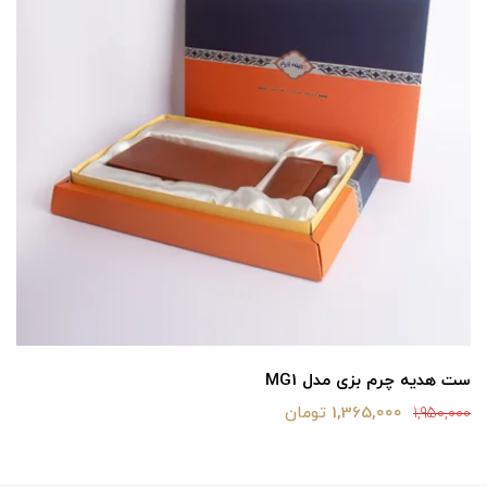
ست هدیه چرم بزی مدل MG1
1,365,000 تومان
1,950,000