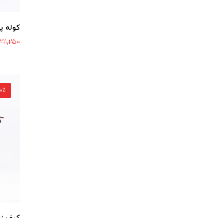
کوله پشت
311,250
30٪ ت