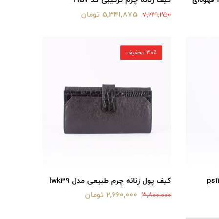
کیف زنانه چرم ترکیبی کد 1957
5,341,875 تومان
7,631,250
30٪ تخفیف
کیف پول زنانه چرم طبیعی مدل lwk39
2,660,000 تومان
3,800,000