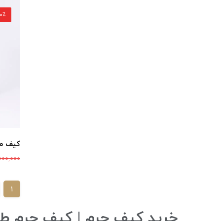
30٪ ت
کیف مدا
000,000
1
خرید کیف چرم | کیف چرم طبیع