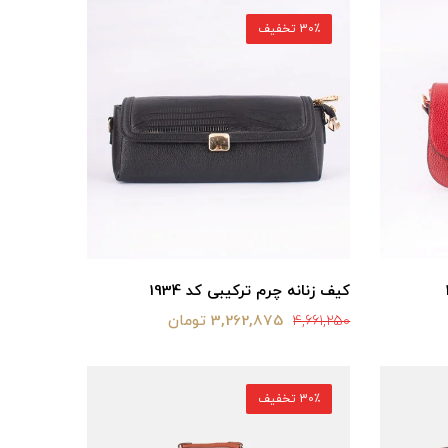
30٪ تخفیف
کیف زنانه چرم ترکیبی کد 1934
3,262,875 تومان
4,661,250
30٪ تخفیف