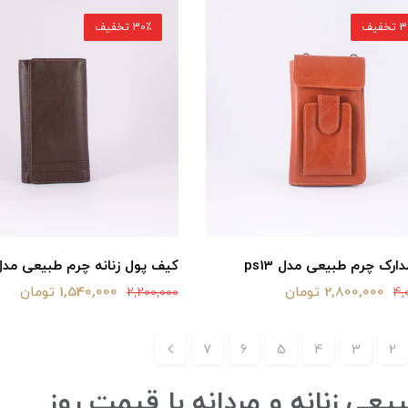
خفیف
30٪ تخفیف
رک چرم طبیعی مدل ps13
کیف پول زنانه چرم طبیعی مدل W5
2,800,000 تومان
1,540,000 تومان
2,200,000
4,
7
6
5
4
3
2
ی زنانه و مردانه با قیمت روز