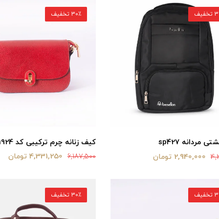
خفیف
30٪ تخفیف
کیف زنانه چرم ترکیبی کد 1924
ی مردانه sp427
4,331,250 تومان
2,940,000 تومان
6,187,500
4,
خفیف
30٪ تخفیف