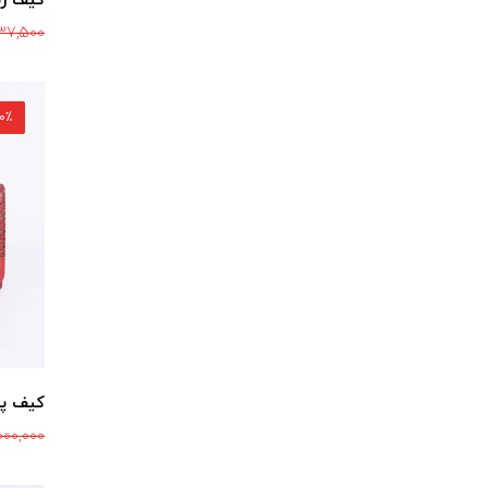
کیف زنا
37,500
30٪ ت
کیف پول
000,000