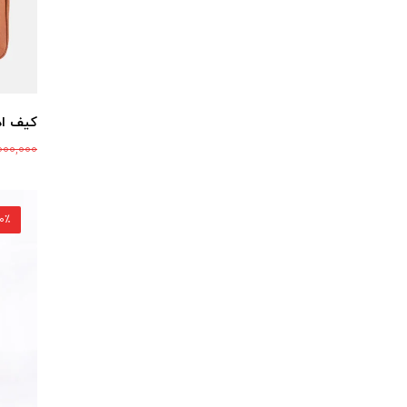
کیف ادا
000,000
30٪ ت