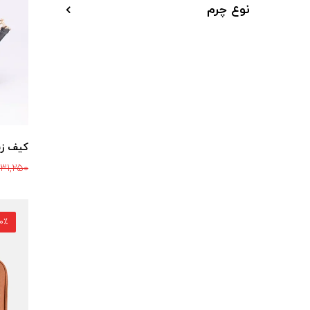
نوع چرم
کیف زنانه
331,250
30٪ ت