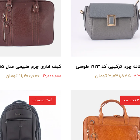
 چرم ترکیبی کد 1923 طوسی
کیف اداری چرم طبیعی مدل L115
3,031,875 تومان
11,200,000 تومان
16,000,000
4,
خفیف
30٪ تخفیف