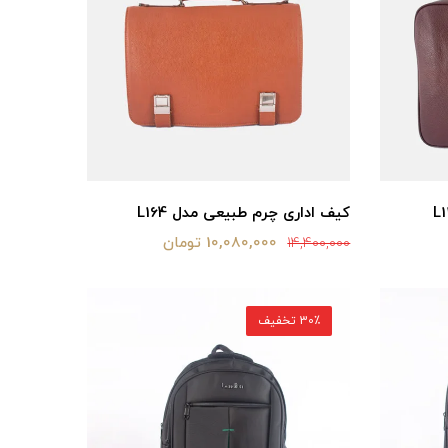
کیف اداری چرم طبیعی مدل L164
10,080,000 تومان
14,400,000
30٪ تخفیف