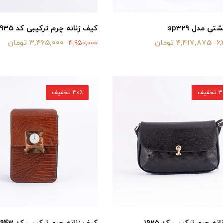
ی مدل sp329
کیف زنانه چرم ترکیبی کد 1935 زرشکی
4,417,875 تومان
3,465,000 تومان
4,950,000
6,
خفیف
30٪ تخفیف