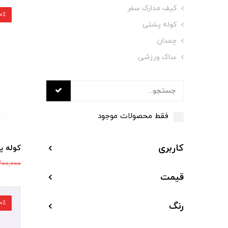
کیف مدارک سفر
30٪ ت
کوله پشتی
چمدان
ساک ورزشی
فقط محصولات موجود
کاربری
کوله پشت
200,000
قیمت
30٪ ت
رنگ