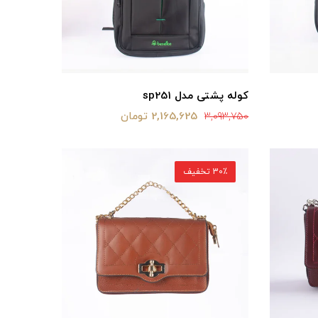
کوله پشتی مدل sp251
2,165,625 تومان
3,093,750
30٪ تخفیف