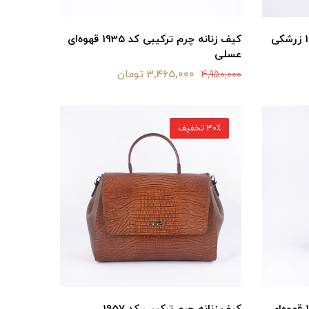
کیف زنانه چرم ترکیبی کد 1935 قهوه‌ای
عسلی
3,465,000 تومان
4,950,000
30٪ تخفیف