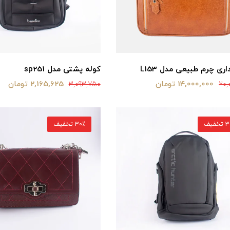
ری چرم طبیعی مدل L153
کوله پشتی مدل sp251
14,000,000 تومان
2,165,625 تومان
3,093,750
20,
خفیف
30٪ تخفیف