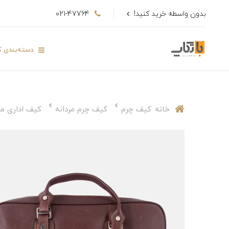
بدون واسطه خرید کنید!
021-47764
دسته‌بندی کا
خانه
کیف چرم
کیف چرم مردانه
کیف اداری مر