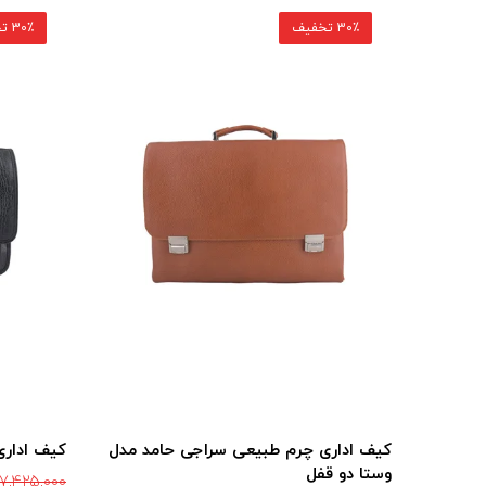
30٪ تخفیف
30٪ تخفیف
مد مدل
کیف اداری چرم طبیعی سراجی حامد مدل
کیف اداری 
وستا دو قفل
7,425,000