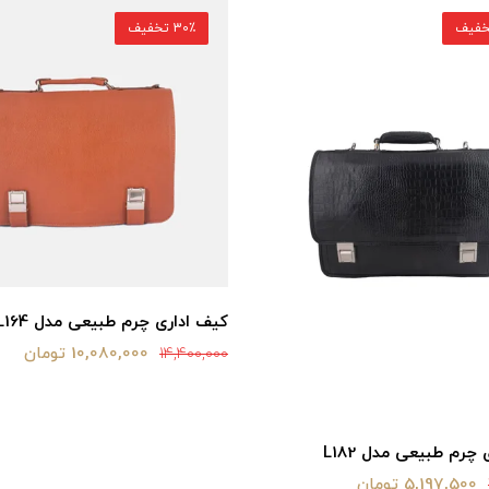
30٪ تخفیف
کیف اداری چرم طبیعی مدل L164
10,080,000 تومان
14,400,000
چرم طبیعی مدل L182
5,197,500 تومان