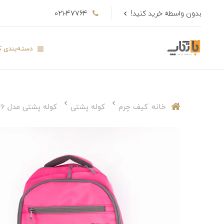
بدون واسطه خرید کنید!
021-47764
دسته‌بندی کا
خانه
کیف چرم
کوله پشتی
کوله پشتی مدل sp346