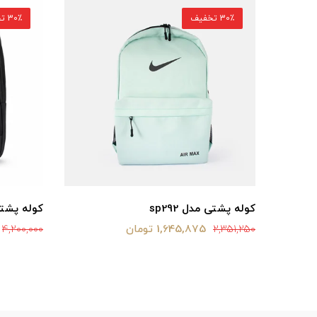
30٪ تخفیف
30٪ تخفیف
کوله پشتی مدل sp292
کوله پشتی م
1,645,875 تومان
4,200,000
2,351,250