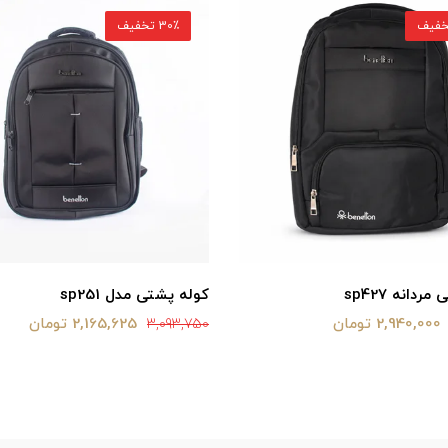
30٪ تخفیف
ردانه sp427
کوله پشتی مدل sp251
2,940,000 تومان
2,165,625 تومان
3,093,750