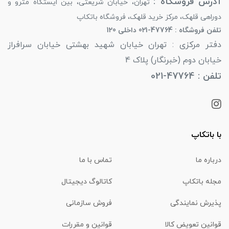
آدرس فروشگاه :
تهران، خیابان شریعتی، بین ایستگاه مترو و
دوراهی قلهک، مرکز خرید قلهک، فروشگاه باتکاپ
تلفن فروشگاه : 47764-021 داخلی 120
دفتر مرکزی : تهران خیابان شهید بهشتی خیابان سرافراز
خیابان دوم (خبرنگار) پلاک 4
تلفن : 47764-021
با باتکاپ
درباره ما
تماس با ما
مجله باتکاپ
کاتالوگ دیجیتال
پذیرش نمایندگی
فروش سازمانی
قوانین تعویض کالا
قوانین و مقررات