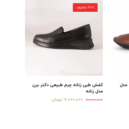
30٪ تخفیف
30٪ تخفیف
 مدل
کفش طبی زنانه چرم طبیعی دکتر برن
کفش طبی 
مدل زنانه
9,075,000
7,000,000 تومان
10,000,000