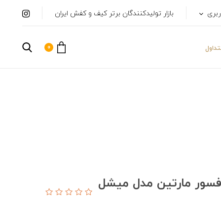
ربری
بازار تولیدکنندگان برتر کیف و کفش ایران
0
داول
فسور مارتین مدل میشل