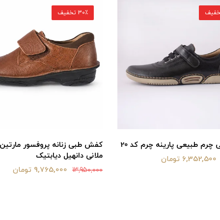
30٪ تخفیف
رم طبیعی پارینه چرم کد 20
کفش طبی زنانه پروفسور مارتین
ملانی دانهیل دیابتیک
6,352,500 تومان
9,765,000 تومان
13,950,000