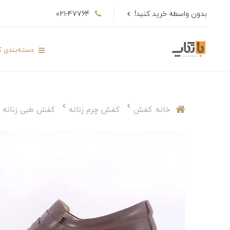
بدون واسطه خرید کنید!
021-47764
دسته‌بندی کا
خانه
کفش
کفش چرم زنانه
کفش طبی زنانه