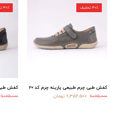
30٪ تخفیف
30٪ تخفیف
پلار
کفش طبی چرم طبیعی پارینه چرم کد 20
کفش طبی چ
6,352,500 تومان
9,075,000
9,075,000