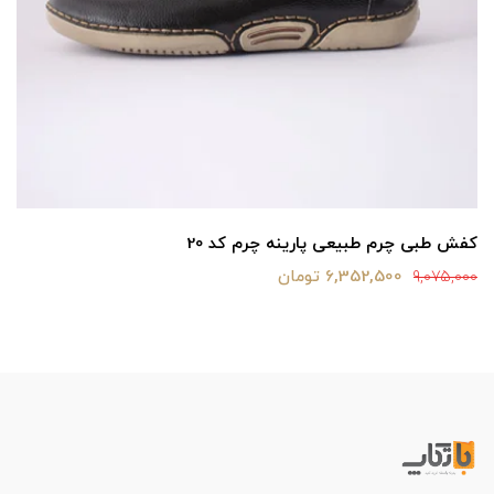
کفش طبی چرم طبیعی پارینه چرم کد 20
6,352,500 تومان
9,075,000