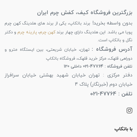
بزرگترین فروشگاه کیف، کفش چرم ایران
بدون واسطه بخرید!
برند باتکاپ، یکی از برند های هلدینگ کهن چرم
پویا می باشد. این هلدینگ دارای چهار برند
کهن چرم
،
پارینه چرم
و دکتر
نگل و باتکاپ است.
آدرس فروشگاه :
تهران، خیابان شریعتی، بین ایستگاه مترو و
دوراهی قلهک، مرکز خرید قلهک، فروشگاه باتکاپ
تلفن فروشگاه : 47764-021 داخلی 120
دفتر مرکزی : تهران خیابان شهید بهشتی خیابان سرافراز
خیابان دوم (خبرنگار) پلاک 4
تلفن : 47764-021
با باتکاپ