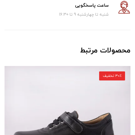
ساعت پاسخگویی
شنبه تا چهارشنبه 9 تا 16.30
محصولات مرتبط
30٪ تخفیف