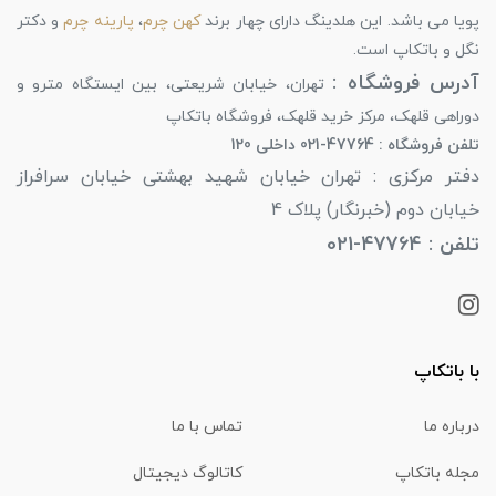
پویا می باشد. این هلدینگ دارای چهار برند
کهن چرم
،
پارینه چرم
و دکتر
نگل و باتکاپ است.
آدرس فروشگاه :
تهران، خیابان شریعتی، بین ایستگاه مترو و
دوراهی قلهک، مرکز خرید قلهک، فروشگاه باتکاپ
تلفن فروشگاه : 47764-021 داخلی 120
دفتر مرکزی : تهران خیابان شهید بهشتی خیابان سرافراز
خیابان دوم (خبرنگار) پلاک 4
تلفن : 47764-021
با باتکاپ
درباره ما
تماس با ما
مجله باتکاپ
کاتالوگ دیجیتال