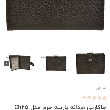
آقایان
جاکارتی مردانه پارینه چرم مدل Ch25