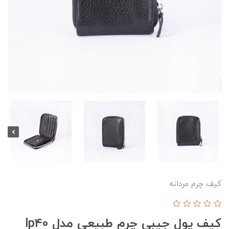
کیف چرم مردانه
کیف پول جیبی چرم طبیعی مدل lp40