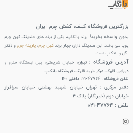
بزرگترین فروشگاه کیف، کفش چرم ایران
بدون واسطه بخرید!
برند باتکاپ، یکی از برند های هلدینگ کهن چرم
پویا می باشد. این هلدینگ دارای چهار برند
کهن چرم
،
پارینه چرم
و دکتر
نگل و باتکاپ است.
آدرس فروشگاه :
تهران، خیابان شریعتی، بین ایستگاه مترو و
دوراهی قلهک، مرکز خرید قلهک، فروشگاه باتکاپ
تلفن فروشگاه : 47764-021 داخلی 120
دفتر مرکزی : تهران خیابان شهید بهشتی خیابان سرافراز
خیابان دوم (خبرنگار) پلاک 4
تلفن : 47764-021