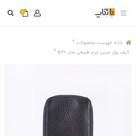
0
خانه
فهرست محصولات
کیف پول جیبی چرم طبیعی مدل lp40