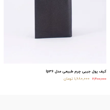
کیف پول جیبی چرم طبیعی مدل lp36
1,680,000 تومان
2,400,000