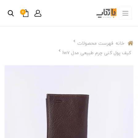
0
خانه
فهرست محصولات
کیف پول کتی چرم طبیعی مدل lw7