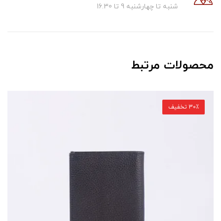
شنبه تا چهارشنبه 9 تا 16.30
محصولات مرتبط
30٪ تخفیف