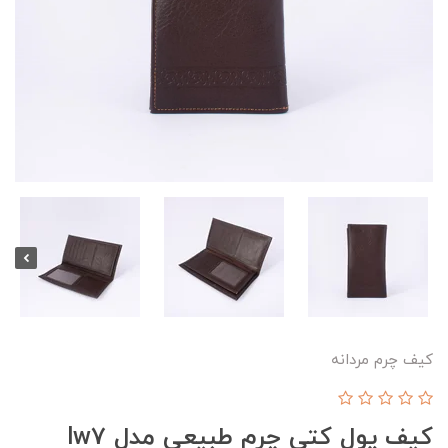
کیف چرم مردانه
کیف پول کتی چرم طبیعی مدل lw7