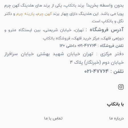
بدون واسطه بخرید!
برند باتکاپ، یکی از برند های هلدینگ کهن چرم
پویا می باشد. این هلدینگ دارای چهار برند
کهن چرم
،
پارینه چرم
و دکتر
نگل و باتکاپ است.
آدرس فروشگاه :
تهران، خیابان شریعتی، بین ایستگاه مترو و
دوراهی قلهک، مرکز خرید قلهک، فروشگاه باتکاپ
تلفن فروشگاه : 47764-021 داخلی 120
دفتر مرکزی : تهران خیابان شهید بهشتی خیابان سرافراز
خیابان دوم (خبرنگار) پلاک 4
تلفن : 47764-021
با باتکاپ
درباره ما
تماس با ما