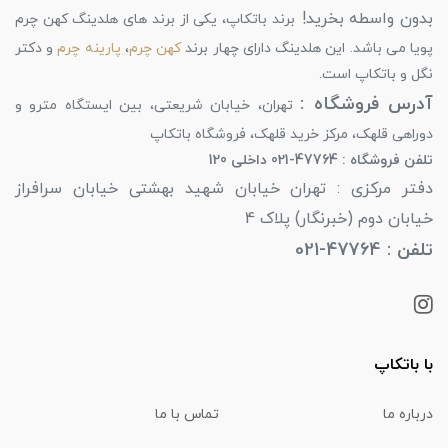
بدون واسطه بخرید!
برند باتکاپ، یکی از برند های هلدینگ کهن چرم
پویا می باشد. این هلدینگ دارای چهار برند
کهن چرم
،
پارینه چرم
و دکتر
نگل و باتکاپ است.
آدرس فروشگاه :
تهران، خیابان شریعتی، بین ایستگاه مترو و
دوراهی قلهک، مرکز خرید قلهک، فروشگاه باتکاپ
تلفن فروشگاه : 47764-021 داخلی 120
دفتر مرکزی : تهران خیابان شهید بهشتی خیابان سرافراز
خیابان دوم (خبرنگار) پلاک 4
تلفن : 47764-021
با باتکاپ
درباره ما
تماس با ما