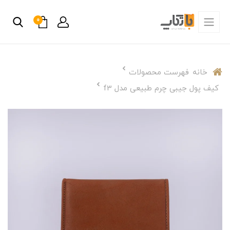
0
خانه
فهرست محصولات
کیف پول جیبی چرم طبیعی مدل f3