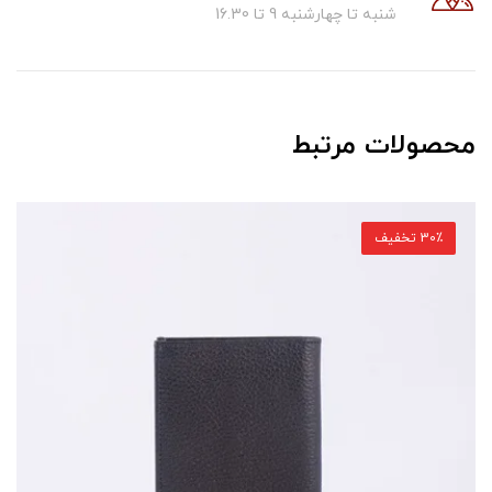
شنبه تا چهارشنبه 9 تا 16.30
محصولات مرتبط
30٪ تخفیف