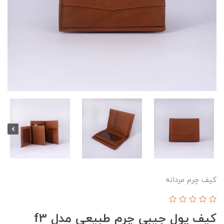
کیف چرم مردانه
کیف پول جیبی چرم طبیعی مدل f3