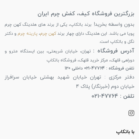
بزرگترین فروشگاه کیف، کفش چرم ایران
بدون واسطه بخرید!
برند باتکاپ، یکی از برند های هلدینگ کهن چرم
پویا می باشد. این هلدینگ دارای چهار برند
کهن چرم
،
پارینه چرم
و دکتر
نگل و باتکاپ است.
آدرس فروشگاه :
تهران، خیابان شریعتی، بین ایستگاه مترو و
دوراهی قلهک، مرکز خرید قلهک، فروشگاه باتکاپ
تلفن فروشگاه : 47764-021 داخلی 120
دفتر مرکزی : تهران خیابان شهید بهشتی خیابان سرافراز
خیابان دوم (خبرنگار) پلاک 4
تلفن : 47764-021
با باتکاپ