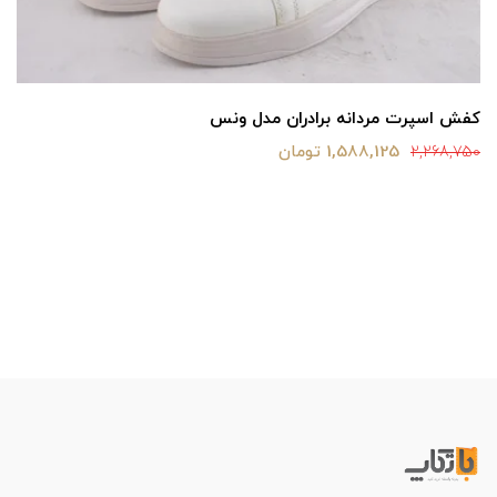
کفش اسپرت مردانه برادران مدل ونس
1,588,125 تومان
2,268,750