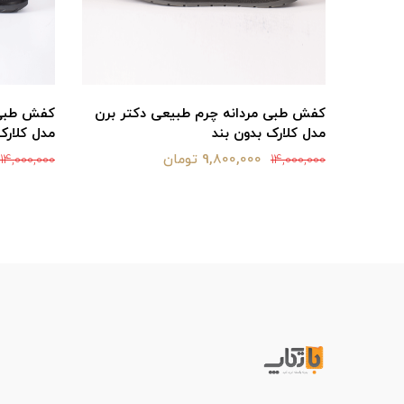
ر برن
کفش طبی مردانه چرم طبیعی دکتر برن
کفش طبی 
مدل کلارک بدون بند
مدل کلارک
9,800,000 تومان
14,000,000
14,000,000