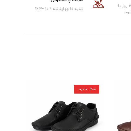
ساعت پاسخگویی
کالای فروخته شده تا 30 روز با
شنبه تا چهارشنبه 9 تا 16.30
ود.
30٪ تخفیف
30٪ تخفیف