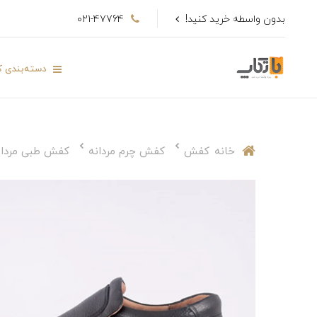
بدون واسطه خرید کنید!
021-47764
دسته‌بندی کا
خانه
کفش
کفش چرم مردانه
کفش طبی مردان