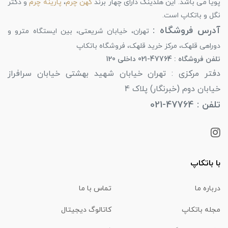
پویا می باشد. این هلدینگ دارای چهار برند
کهن چرم
،
پارینه چرم
و دکتر
نگل و باتکاپ است.
آدرس فروشگاه :
تهران، خیابان شریعتی، بین ایستگاه مترو و
دوراهی قلهک، مرکز خرید قلهک، فروشگاه باتکاپ
تلفن فروشگاه : 47764-021 داخلی 120
دفتر مرکزی : تهران خیابان شهید بهشتی خیابان سرافراز
خیابان دوم (خبرنگار) پلاک 4
تلفن : 47764-021
با باتکاپ
درباره ما
تماس با ما
مجله باتکاپ
کاتالوگ دیجیتال