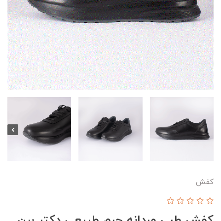
کفش
کفش طبی مردانه چرم طبیعی دکتر برن