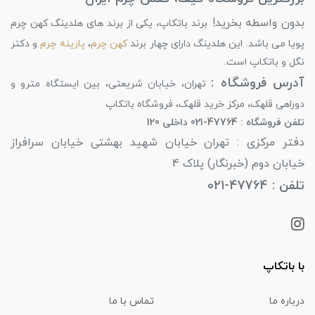
بدون واسطه بخرید!
برند باتکاپ، یکی از برند های هلدینگ کهن چرم
پویا می باشد. این هلدینگ دارای چهار برند
کهن چرم
،
پارینه چرم
و دکتر
نگل و باتکاپ است.
آدرس فروشگاه :
تهران، خیابان شریعتی، بین ایستگاه مترو و
دوراهی قلهک، مرکز خرید قلهک، فروشگاه باتکاپ
تلفن فروشگاه : 47764-021 داخلی 120
دفتر مرکزی : تهران خیابان شهید بهشتی خیابان سرافراز
خیابان دوم (خبرنگار) پلاک 4
تلفن : 47764-021
با باتکاپ
درباره ما
تماس با ما