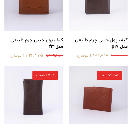
کیف پول جیبی چرم طبیعی
کیف پول جیبی چرم طبیعی
مدل lp17
مدل f3
1,400,000 تومان
1,322,475 تومان
1,889,250
2,000,000
30٪ تخفیف
30٪ تخفیف