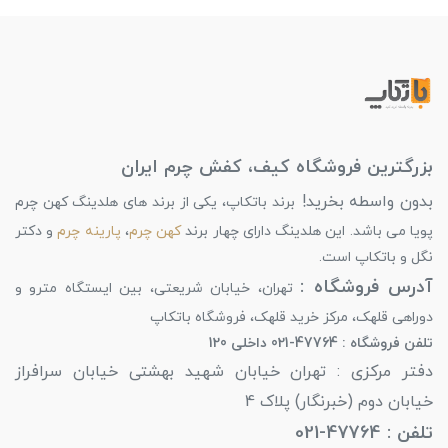
بزرگترین فروشگاه کیف، کفش چرم ایران
بدون واسطه بخرید!
برند باتکاپ، یکی از برند های هلدینگ کهن چرم
پویا می باشد. این هلدینگ دارای چهار برند
کهن چرم
،
پارینه چرم
و دکتر
نگل و باتکاپ است.
آدرس فروشگاه :
تهران، خیابان شریعتی، بین ایستگاه مترو و
دوراهی قلهک، مرکز خرید قلهک، فروشگاه باتکاپ
تلفن فروشگاه : 47764-021 داخلی 120
دفتر مرکزی : تهران خیابان شهید بهشتی خیابان سرافراز
خیابان دوم (خبرنگار) پلاک 4
تلفن : 47764-021