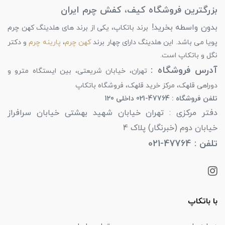
بزرگترین فروشگاه کیف، کفش چرم ایران
بدون واسطه بخرید!
برند باتکاپ، یکی از برند های هلدینگ کهن چرم
پویا می باشد. این هلدینگ دارای چهار برند
کهن چرم
،
پارینه چرم
و دکتر
نگل و باتکاپ است.
آدرس فروشگاه :
تهران، خیابان شریعتی، بین ایستگاه مترو و
دوراهی قلهک، مرکز خرید قلهک، فروشگاه باتکاپ
تلفن فروشگاه : 47764-021 داخلی 120
دفتر مرکزی : تهران خیابان شهید بهشتی خیابان سرافراز
خیابان دوم (خبرنگار) پلاک 4
تلفن : 47764-021
با باتکاپ