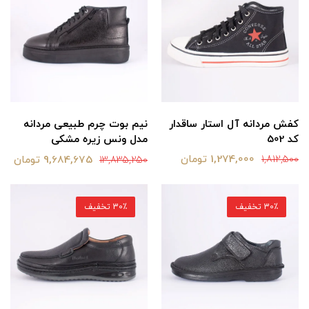
کفش مردانه آل استار ساقدار
نیم بوت چرم طبیعی مردانه
کد 502
مدل ونس زیره مشکی
1,274,000 تومان
9,684,675 تومان
1,812,500
13,835,250
30٪ تخفیف
30٪ تخفیف