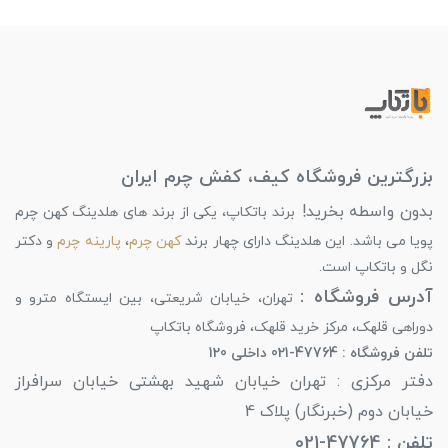
بزرگترین فروشگاه کیف، کفش چرم ایران
بدون واسطه بخرید!
برند باتکاپ، یکی از برند های هلدینگ کهن چرم
پویا می باشد. این هلدینگ دارای چهار برند
کهن چرم
،
پارینه چرم
و دکتر
نگل و باتکاپ است.
آدرس فروشگاه :
تهران، خیابان شریعتی، بین ایستگاه مترو و
دوراهی قلهک، مرکز خرید قلهک، فروشگاه باتکاپ
تلفن فروشگاه : 47764-021 داخلی 120
دفتر مرکزی : تهران خیابان شهید بهشتی خیابان سرافراز
خیابان دوم (خبرنگار) پلاک 4
تلفن : 47764-021