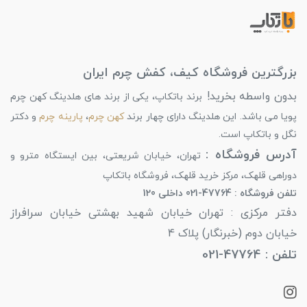
بزرگترین فروشگاه کیف، کفش چرم ایران
بدون واسطه بخرید!
برند باتکاپ، یکی از برند های هلدینگ کهن چرم
پویا می باشد. این هلدینگ دارای چهار برند
کهن چرم
،
پارینه چرم
و دکتر
نگل و باتکاپ است.
آدرس فروشگاه :
تهران، خیابان شریعتی، بین ایستگاه مترو و
دوراهی قلهک، مرکز خرید قلهک، فروشگاه باتکاپ
تلفن فروشگاه : 47764-021 داخلی 120
دفتر مرکزی : تهران خیابان شهید بهشتی خیابان سرافراز
خیابان دوم (خبرنگار) پلاک 4
تلفن : 47764-021