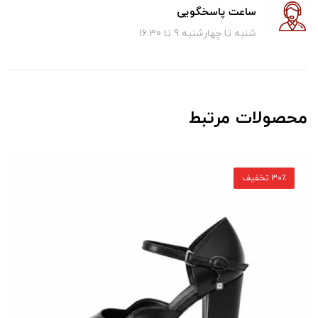
ساعت پاسخگویی
شنبه تا چهارشنبه 9 تا 16.30
محصولات مرتبط
30٪ تخفیف