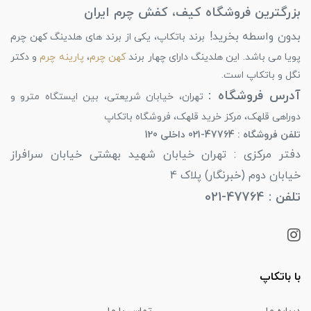
بزرگترین فروشگاه کیف، کفش چرم ایران
بدون واسطه بخرید!
برند باتکاپ، یکی از برند های هلدینگ کهن چرم
پویا می باشد. این هلدینگ دارای چهار برند
کهن چرم
،
پارینه چرم
و دکتر
نگل و باتکاپ است.
آدرس فروشگاه :
تهران، خیابان شریعتی، بین ایستگاه مترو و
دوراهی قلهک، مرکز خرید قلهک، فروشگاه باتکاپ
تلفن فروشگاه : 47764-021 داخلی 120
دفتر مرکزی : تهران خیابان شهید بهشتی خیابان سرافراز
خیابان دوم (خبرنگار) پلاک 4
تلفن : 47764-021
با باتکاپ