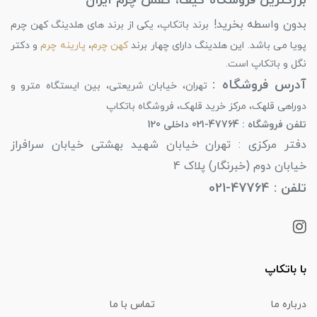
بزرگترین فروشگاه کیف، کفش چرم ایران
بدون واسطه بخرید!
برند باتکاپ، یکی از برند های هلدینگ کهن چرم
پویا می باشد. این هلدینگ دارای چهار برند
کهن چرم
،
پارینه چرم
و دکتر
نگل و باتکاپ است.
آدرس فروشگاه :
تهران، خیابان شریعتی، بین ایستگاه مترو و
دوراهی قلهک، مرکز خرید قلهک، فروشگاه باتکاپ
تلفن فروشگاه : 47764-021 داخلی 120
دفتر مرکزی : تهران خیابان شهید بهشتی خیابان سرافراز
خیابان دوم (خبرنگار) پلاک 4
تلفن : 47764-021
با باتکاپ
درباره ما
تماس با ما