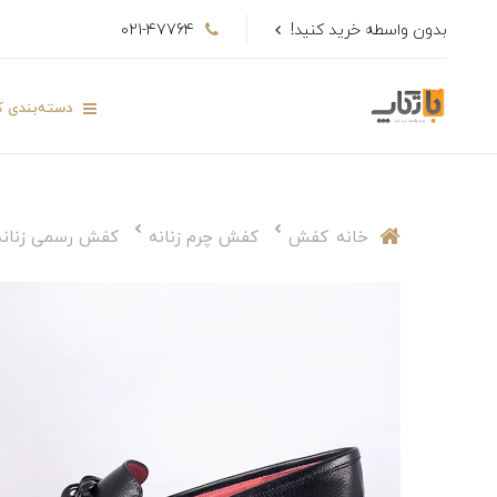
بدون واسطه خرید کنید!
021-47764
دسته‌بندی کا
خانه
کفش
کفش چرم زنانه
کفش رسمی زنانه