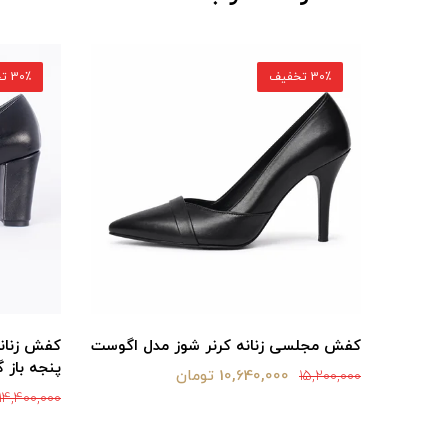
30٪ تخفیف
30٪ تخفیف
بند باز
کفش مجلسی زنانه کرنر شوز مدل اگوست
کفش زنانه
پنجه باز گ
10,640,000 تومان
15,200,000
14,400,000