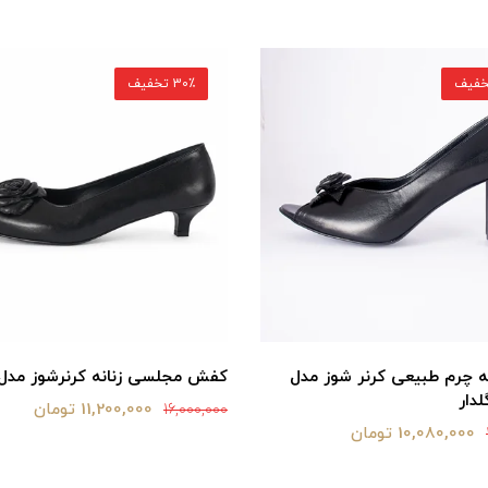
30٪ تخفیف
 چرم طبیعی کرنر شوز مدل
کفش مجلسی زنانه کرنرشوز مدل 
لدار
11,200,000 تومان
16,000,000
10,080,000 تومان