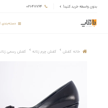
بدون واسطه خرید کنید!
021-47764
دسته‌بندی کا
خانه
کفش
کفش چرم زنانه
کفش رسمی زنانه