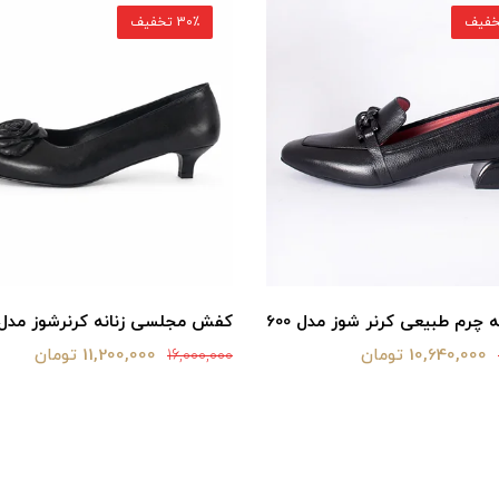
30٪ تخفیف
 چرم طبیعی کرنر شوز مدل 600
کفش مجلسی زنانه کرنرشوز مدل 
10,640,000 تومان
11,200,000 تومان
16,000,000