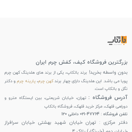
بزرگترین فروشگاه کیف، کفش چرم ایران
بدون واسطه بخرید!
برند باتکاپ، یکی از برند های هلدینگ کهن چرم
پویا می باشد. این هلدینگ دارای چهار برند
کهن چرم
،
پارینه چرم
و دکتر
نگل و باتکاپ است.
آدرس فروشگاه :
تهران، خیابان شریعتی، بین ایستگاه مترو و
دوراهی قلهک، مرکز خرید قلهک، فروشگاه باتکاپ
تلفن فروشگاه : 47764-021 داخلی 120
دفتر مرکزی : تهران خیابان شهید بهشتی خیابان سرافراز
خیابان دوم (خبرنگار) پلاک 4