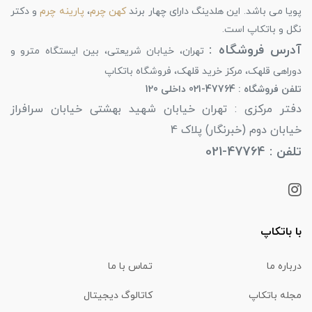
پویا می باشد. این هلدینگ دارای چهار برند
کهن چرم
،
پارینه چرم
و دکتر
نگل و باتکاپ است.
آدرس فروشگاه :
تهران، خیابان شریعتی، بین ایستگاه مترو و
دوراهی قلهک، مرکز خرید قلهک، فروشگاه باتکاپ
تلفن فروشگاه : 47764-021 داخلی 120
دفتر مرکزی : تهران خیابان شهید بهشتی خیابان سرافراز
خیابان دوم (خبرنگار) پلاک 4
تلفن : 47764-021
با باتکاپ
درباره ما
تماس با ما
مجله باتکاپ
کاتالوگ دیجیتال