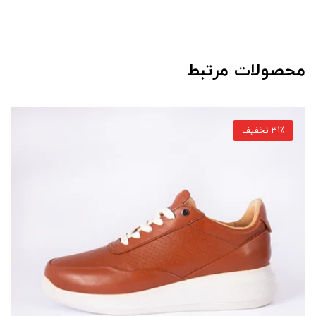
محصولات مرتبط
31٪ تخفیف