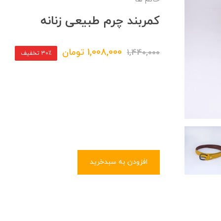
کمربند چرم طبیعی زنانه
1,008,000
تومان
1,440,000
30٪ تخفیف
افزودن به سبدخرید