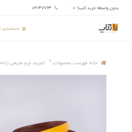
بدون واسطه خرید کنید!
021-47764
دسته‌بندی کا
خانه
فهرست محصولات
کمربند چرم طبیعی زنانه