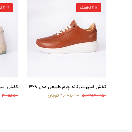
31٪ تخفیف
30٪ تخفیف
کفش اسپرت زنانه چرم طبیعی مدل 328
کفش اسپر
4,081,000 تومان
3,011,250
5,839,762.50