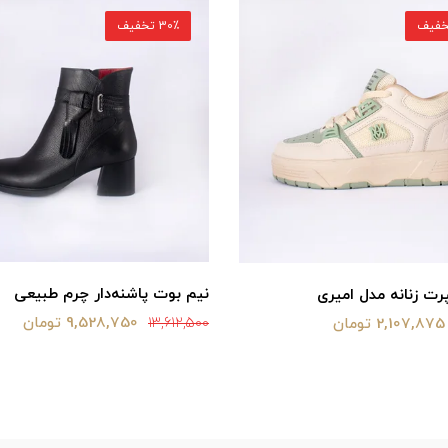
30٪ تخفیف
نیم بوت پاشنه‌دار چرم طبیعی
ت زنانه مدل امیری
9,528,750 تومان
2,107,875 تومان
13,612,500