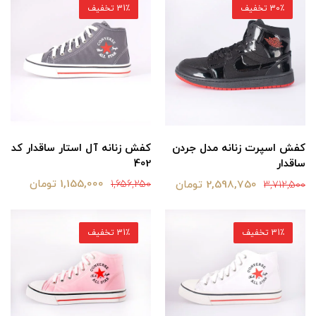
30٪ تخفیف
31٪ تخفیف
کفش زنانه آل استار ساقدار کد
کفش اسپرت زنانه مدل جردن
402
ساقدار
1,155,000 تومان
2,598,750 تومان
1,656,250
3,712,500
31٪ تخفیف
31٪ تخفیف