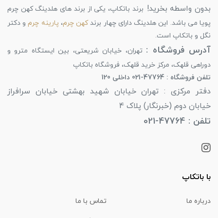
بدون واسطه بخرید!
برند باتکاپ، یکی از برند های هلدینگ کهن چرم
پویا می باشد. این هلدینگ دارای چهار برند
کهن چرم
،
پارینه چرم
و دکتر
نگل و باتکاپ است.
آدرس فروشگاه :
تهران، خیابان شریعتی، بین ایستگاه مترو و
دوراهی قلهک، مرکز خرید قلهک، فروشگاه باتکاپ
تلفن فروشگاه : 47764-021 داخلی 120
دفتر مرکزی : تهران خیابان شهید بهشتی خیابان سرافراز
خیابان دوم (خبرنگار) پلاک 4
تلفن : 47764-021
با باتکاپ
درباره ما
تماس با ما