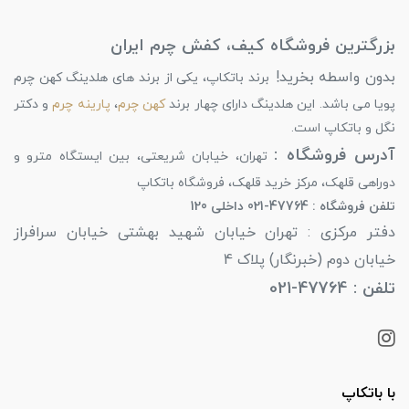
بزرگترین فروشگاه کیف، کفش چرم ایران
بدون واسطه بخرید!
برند باتکاپ، یکی از برند های هلدینگ کهن چرم
پویا می باشد. این هلدینگ دارای چهار برند
کهن چرم
،
پارینه چرم
و دکتر
نگل و باتکاپ است.
آدرس فروشگاه :
تهران، خیابان شریعتی، بین ایستگاه مترو و
دوراهی قلهک، مرکز خرید قلهک، فروشگاه باتکاپ
تلفن فروشگاه : 47764-021 داخلی 120
دفتر مرکزی : تهران خیابان شهید بهشتی خیابان سرافراز
خیابان دوم (خبرنگار) پلاک 4
تلفن : 47764-021
با باتکاپ