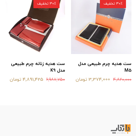
30٪ تخفیف
30٪ تخفیف
ست هدیه چرم طبیعی مدل
ست هدیه زنانه چرم طبیعی
M5
مدل K9
3,374,000 تومان
4,891,425 تومان
6,987,750
4,820,000