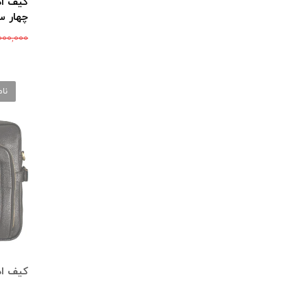
کیف اد
چهار 
000,000
نا
کیف ادا