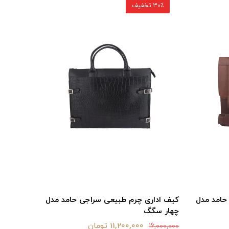
30٪ تخفیف
حامد مدل
کیف اداری چرم طبیعی سراجی حامد مدل
چهار سگگ
11,200,000 تومان
16,000,000