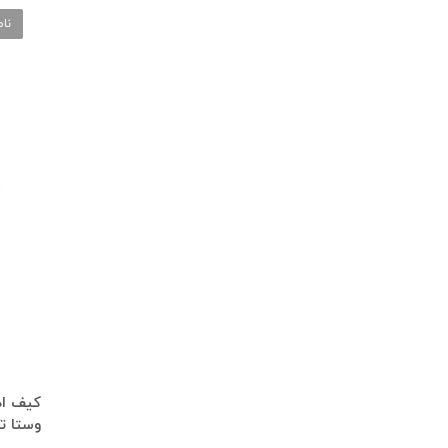
نا
کیف اد
وستا ت