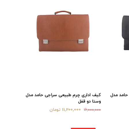
حامد مدل
کیف اداری چرم طبیعی سراجی حامد مدل
وستا دو قفل
11,200,000 تومان
16,000,000