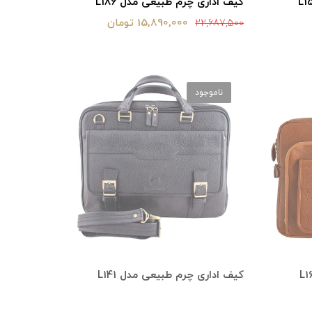
کیف اداری چرم طبیعی مدل L186
15,890,000 تومان
22,687,500
ناموجود
کیف اداری چرم طبیعی مدل L141