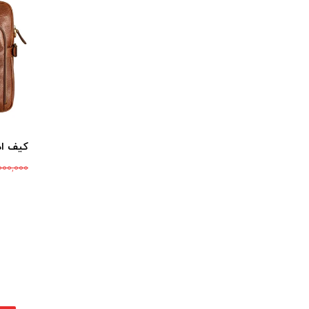
کیف ادا
000,000