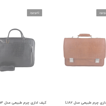
موجود
ناموجود
ری چرم طبیعی مدل L182
کیف اداری چرم طبیعی مدل L153