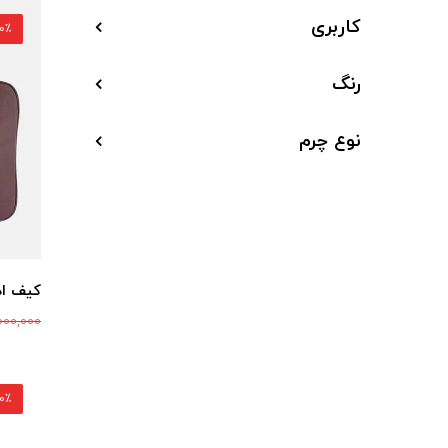
کاربری
30٪ ت
رنگ
نوع چرم
کیف ادا
000,000
30٪ ت