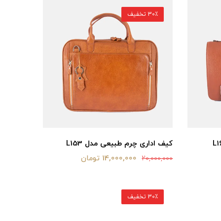
30٪ تخفیف
کیف اداری چرم طبیعی مدل L153
14,000,000 تومان
20,000,000
30٪ تخفیف