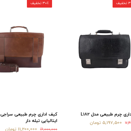
خفیف
30٪ تخفیف
ری چرم طبیعی مدل L182
کیف اداری چرم طبیعی سراجی 
ایتالیایی تیله دار
5,197,500 تومان
7,4
11,200,000 تومان
16,000,000