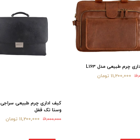
ری چرم طبیعی مدل L163
11,200,000 تومان
16,
کیف اداری چرم طبیعی سراجی 
وستا تک قفل
11,200,000 تومان
16,000,000