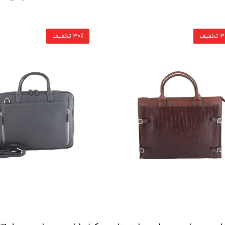
خفیف
30٪ تخفیف