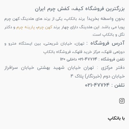
بزرگترین فروشگاه کیف، کفش چرم ایران
بدون واسطه بخرید!
برند باتکاپ، یکی از برند های هلدینگ کهن چرم
پویا می باشد. این هلدینگ دارای چهار برند
کهن چرم
،
پارینه چرم
و دکتر
نگل و باتکاپ است.
آدرس فروشگاه :
تهران، خیابان شریعتی، بین ایستگاه مترو و
دوراهی قلهک، مرکز خرید قلهک، فروشگاه باتکاپ
تلفن فروشگاه : 47764-021 داخلی 120
دفتر مرکزی : تهران خیابان شهید بهشتی خیابان سرافراز
خیابان دوم (خبرنگار) پلاک 4
تلفن : 47764-021
با باتکاپ