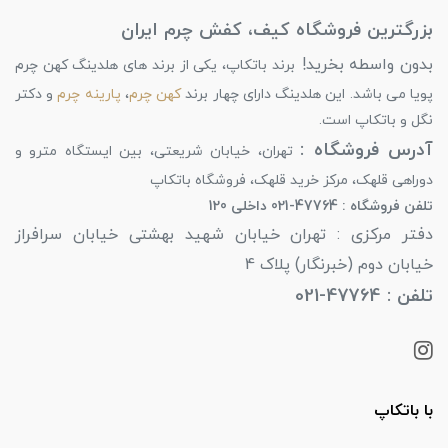
بزرگترین فروشگاه کیف، کفش چرم ایران
بدون واسطه بخرید!
برند باتکاپ، یکی از برند های هلدینگ کهن چرم
پویا می باشد. این هلدینگ دارای چهار برند
کهن چرم
،
پارینه چرم
و دکتر
نگل و باتکاپ است.
آدرس فروشگاه :
تهران، خیابان شریعتی، بین ایستگاه مترو و
دوراهی قلهک، مرکز خرید قلهک، فروشگاه باتکاپ
تلفن فروشگاه : 47764-021 داخلی 120
دفتر مرکزی : تهران خیابان شهید بهشتی خیابان سرافراز
خیابان دوم (خبرنگار) پلاک 4
تلفن : 47764-021
با باتکاپ