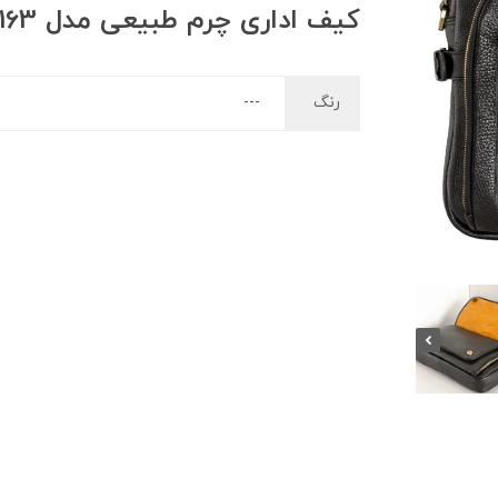
کیف اداری چرم طبیعی مدل L163
رنگ