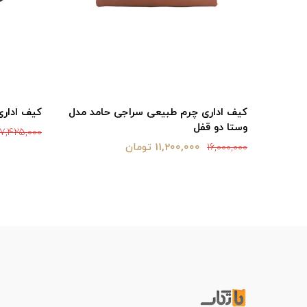
مد مدل
کیف اداری چرم طبیعی سراجی حامد مدل
کیف اداری 
وستا دو قفل
7,425,000
11,200,000 تومان
16,000,000