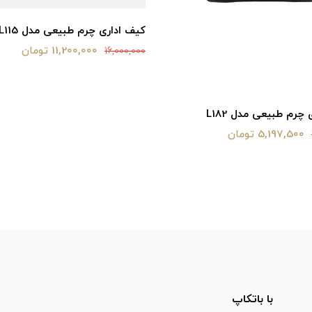
کیف اداری چرم طبیعی مدل L115
11,200,000 تومان
16,000,000
چرم طبیعی مدل L182
5,197,500 تومان
با باتکاپ