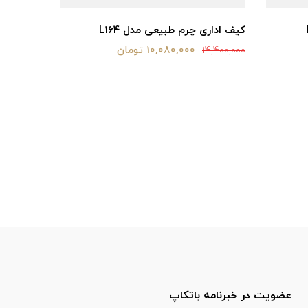
کیف اداری چرم طبیعی مدل L164
کیف اداری
10,080,000 تومان
20,000,000
14,400,000
عضویت در خبرنامه باتکاپ