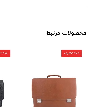
محصولات مرتبط
30٪ تخفیف
30٪ تخفیف