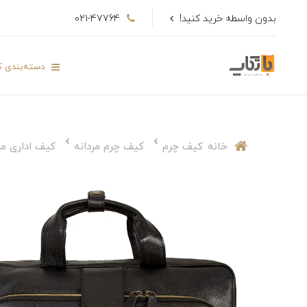
بدون واسطه خرید کنید!
021-47764
دسته‌بندی کا
خانه
کیف چرم
کیف چرم مردانه
کیف اداری مر