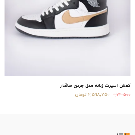
کفش اسپرت زنانه مدل جردن ساقدار
2,598,750 تومان
3,712,500