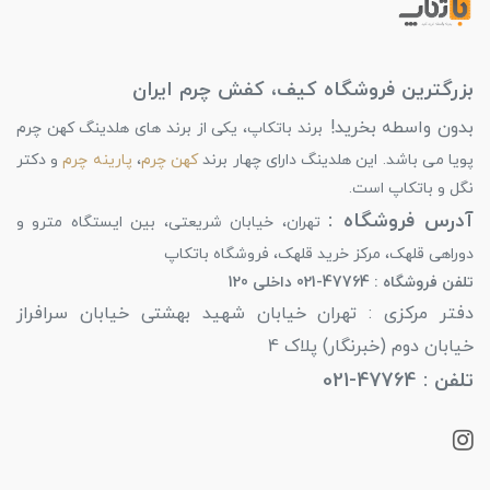
بزرگترین فروشگاه کیف، کفش چرم ایران
بدون واسطه بخرید!
برند باتکاپ، یکی از برند های هلدینگ کهن چرم
پویا می باشد. این هلدینگ دارای چهار برند
کهن چرم
،
پارینه چرم
و دکتر
نگل و باتکاپ است.
آدرس فروشگاه :
تهران، خیابان شریعتی، بین ایستگاه مترو و
دوراهی قلهک، مرکز خرید قلهک، فروشگاه باتکاپ
تلفن فروشگاه : 47764-021 داخلی 120
دفتر مرکزی : تهران خیابان شهید بهشتی خیابان سرافراز
خیابان دوم (خبرنگار) پلاک 4
تلفن : 47764-021