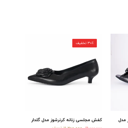
30٪ تخفیف
30٪ تخفیف
گلدار
کفش مجلسی زنانه کرنرشوز مدل صمدی
کفش عروس
باز
مشکی