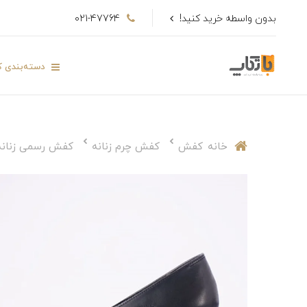
بدون واسطه خرید کنید!
021-47764
دسته‌بندی کا
خانه
کفش
کفش چرم زنانه
کفش رسمی زنانه