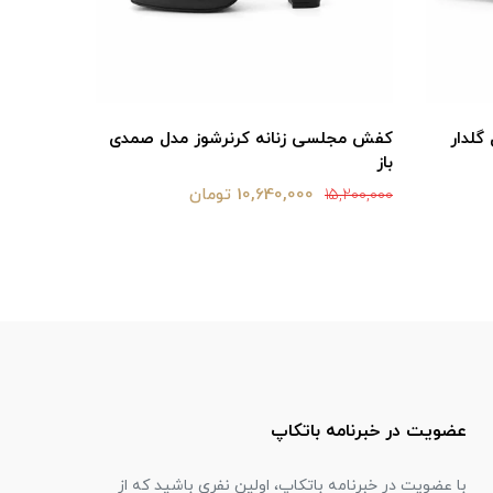
گلدار
کفش مجلسی زنانه کرنرشوز مدل صمدی
کفش عروس
باز
مشکی
10,640,000 تومان
16,800,000
15,200,000
عضویت در خبرنامه باتکاپ
با عضویت در خبرنامه باتکاپ، اولین نفری باشید که از