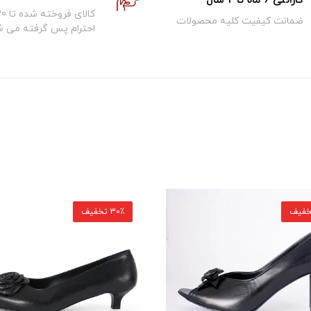
گارانتی 6 ماه تا 2 سال
ضمانت کیفیت کلیه محصولات
احترام پس گرفته می ش
30٪ تخفیف