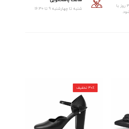
ساعت پاسخگویی
کالای فروخته شده تا 30 روز با
شنبه تا چهارشنبه 9 تا 16.30
ود.
30٪ تخفیف
30٪ تخفیف