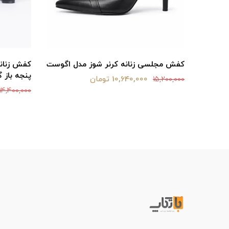
بند باز
کفش مجلسی زنانه کرنر شوز مدل اگوست
کفش زنانه
پنجه باز گ
10,640,000 تومان
15,200,000
14,400,000