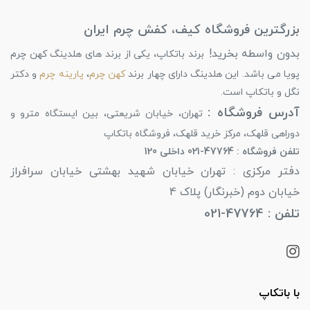
بزرگترین فروشگاه کیف، کفش چرم ایران
بدون واسطه بخرید!
برند باتکاپ، یکی از برند های هلدینگ کهن چرم
پویا می باشد. این هلدینگ دارای چهار برند
کهن چرم
،
پارینه چرم
و دکتر
نگل و باتکاپ است.
آدرس فروشگاه :
تهران، خیابان شریعتی، بین ایستگاه مترو و
دوراهی قلهک، مرکز خرید قلهک، فروشگاه باتکاپ
تلفن فروشگاه : 47764-021 داخلی 120
دفتر مرکزی : تهران خیابان شهید بهشتی خیابان سرافراز
خیابان دوم (خبرنگار) پلاک 4
تلفن : 47764-021
با باتکاپ