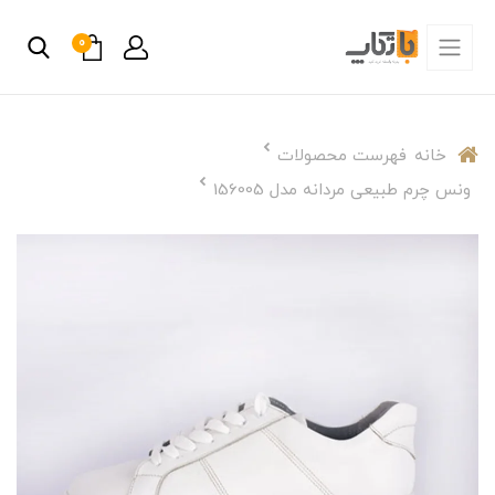
0
خانه
فهرست محصولات
ونس چرم طبیعی مردانه مدل 156005